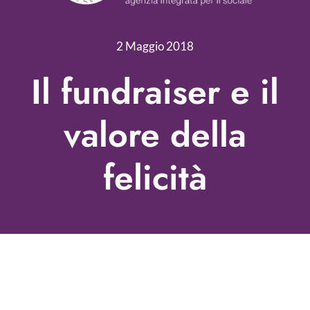
Nonprofit Blog
2 Maggio 2018
Libri
Il fundraiser e il
Fundraising Academy
valore della
Multimedia
felicità
Come contattarci