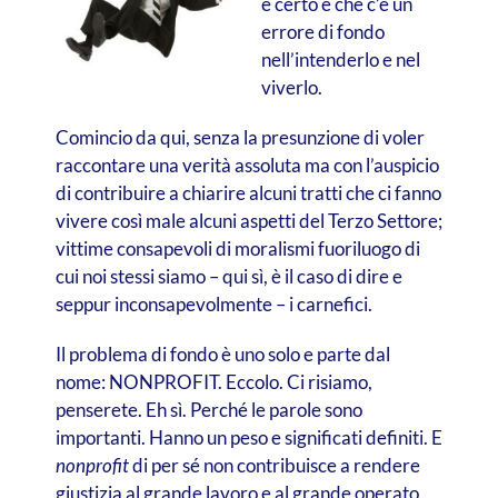
è certo è che c’è un
errore di fondo
nell’intenderlo e nel
viverlo.
Comincio da qui, senza la presunzione di voler
raccontare una verità assoluta ma con l’auspicio
di contribuire a chiarire alcuni tratti che ci fanno
vivere così male alcuni aspetti del Terzo Settore;
vittime consapevoli di moralismi fuoriluogo di
cui noi stessi siamo – qui sì, è il caso di dire e
seppur inconsapevolmente – i carnefici.
Il problema di fondo è uno solo e parte dal
nome: NONPROFIT. Eccolo. Ci risiamo,
penserete. Eh sì. Perché le parole sono
importanti. Hanno un peso e significati definiti. E
nonprofit
di per sé non contribuisce a rendere
giustizia al grande lavoro e al grande operato