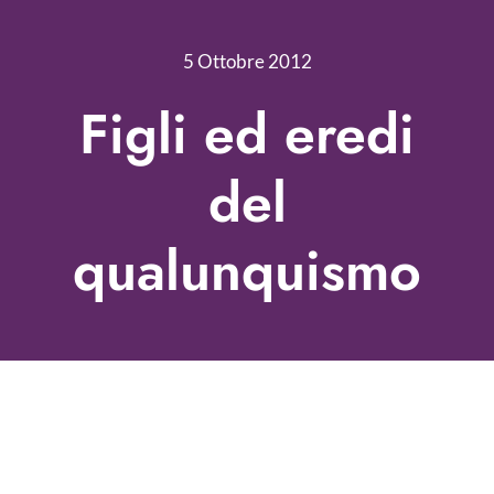
Nonprofit Blog
5 Ottobre 2012
Libri
Figli ed eredi
Fundraising Academy
del
Multimedia
qualunquismo
Come contattarci