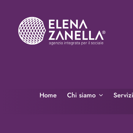
Salta
al
contenuto
Home
Chi siamo
Serviz