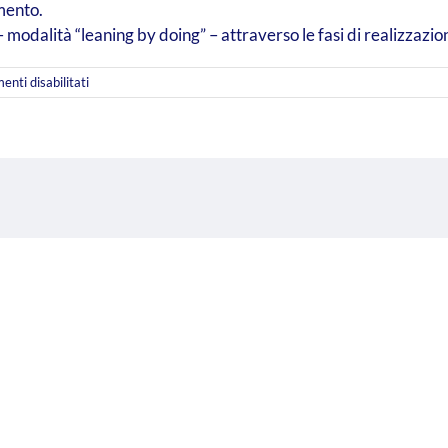
amento.
 – modalità “leaning by doing” – attraverso le fasi di realizzaz
su
nti disabilitati
Progettazione
sociale