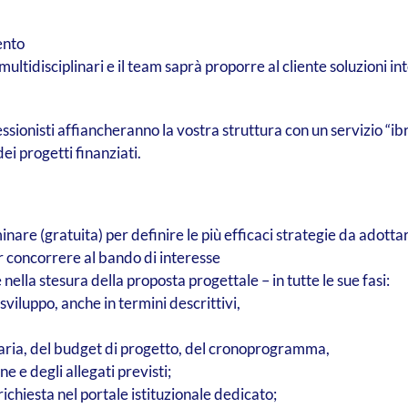
ento
ltidisciplinari e il team saprà proporre al cliente soluzioni in
essionisti affiancheranno la vostra struttura con un servizio “ib
i progetti finanziati.
nare (gratuita) per definire le più efficaci strategie da adott
er concorrere al bando di interesse
 nella stesura della proposta progettale – in tutte le sue fasi:
sviluppo, anche in termini descrittivi,
aria, del budget di progetto, del cronoprogramma,
 e degli allegati previsti;
ichiesta nel portale istituzionale dedicato;