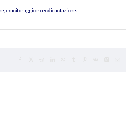
ione, monitoraggio e rendicontazione.
Facebook
X
Reddit
LinkedIn
WhatsApp
Tumblr
Pinterest
Vk
Xing
Email