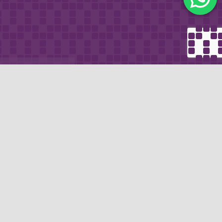
METODO DI
email
PAGAMENTO
icevere via e-mail
Se non hai un account PayPal puoi
pagare con la tua carta di credito.