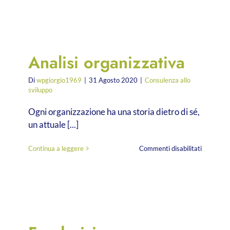
Analisi organizzativa
Di
wpgiorgio1969
|
31 Agosto 2020
|
Consulenza allo
sviluppo
Ogni organizzazione ha una storia dietro di sé,
un attuale [...]
su
Continua a leggere
Commenti disabilitati
Analisi
organizza