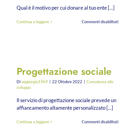
Qual è il motivo per cui donare al tuo ente [...]
su
Continua a leggere
Commenti disabilitati
Comunica
e
marketin
Progettazione sociale
Di
wpgiorgio1969
|
22 Ottobre 2022
|
Consulenza allo
sviluppo
Il servizio di progettazione sociale prevede un
affiancamento altamente personalizzato [...]
su
Continua a leggere
Commenti disabilitati
Progetta
sociale