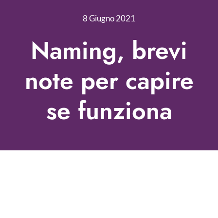
Nonprofit Blog
8 Giugno 2021
Libri
Naming, brevi
Fundraising Academy
note per capire
Multimedia
se funziona
Come contattarci