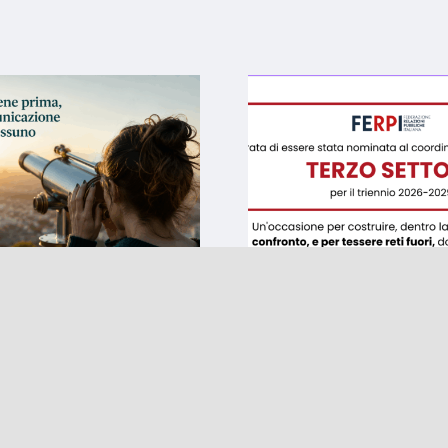
sione viene
Una nuova sfida:
 ma senza
coordinamento 
icazione non
Commissione T
 a nessuno
Settore di FERP