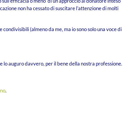
to sull’efficacia o meno di un approccio al donatore inteso
azione non ha cessato di suscitare l’attenzione di molti
e condivisibili (almeno da me, ma io sono solo una voce di
Me lo auguro davvero, per il bene della nostra professione.
ino
.