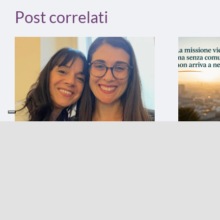
Post correlati
Ciao, Aurora
La mis
prima,
29 Luglio 2026
|
2 Comments
comun
arriva