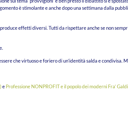
ione sul tema ‘provvigioni’ e ben presto il dibattito si è sposta
argomento è stimolante e anche dopo una settimana dalla pubblic
produce effetti diversi. Tutti da rispettare anche se non sempr
e.
ssere che virtuoso e foriero di un’identità salda e condivisa. 
)
e
Professione NONPROFIT e il popolo dei moderni Fra’ Gald