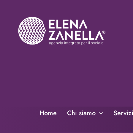
Salta
al
contenuto
Home
Chi siamo
Serviz