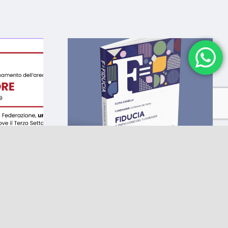
 il
Fundraiser, l’alfabeto
della
del dono. 10 eBook,
erzo
da oggi e fino a
I
settembre