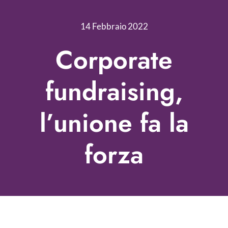
Nonprofit Blog
14 Febbraio 2022
Libri
Corporate
Fundraising Academy
fundraising,
Multimedia
l’unione fa la
Come contattarci
forza