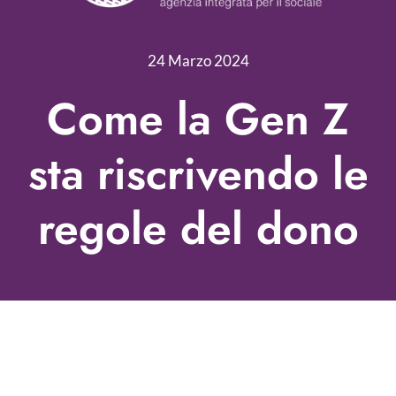
Servizi
Nonprofit Blog
24 Marzo 2024
Libri
Come la Gen Z
Fundraising Academy
sta riscrivendo le
Multimedia
regole del dono
Come contattarci