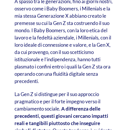
A spasso tra le generazioni, fino ai giorni nostri,
osservo come i Baby Boomers, i Millenials e la
mia stessa Generazione X abbiano creato le
premesse su cui la Gen Z sta costruendo il suo
mondo. I Baby Boomers, con la loro etica del
lavoro e la fedeltà aziendale, i Millenials, con il
loro ideale di connessione e valore, e la Gen X,
da cui provengo, con il suo scetticismo
istituzionale e l’indipendenza, hanno tutti
plasmato i confini entro i quali la Gen Z sta ora
operando con una fluidità digitale senza
precedenti.
La Gen Z si distingue per il suo approccio
pragmatico e per il forte impegno verso il
cambiamento sociale.
A differenza delle
precedenti, questi giovani cercano impatti
reali e tangibili piuttosto che inseguire