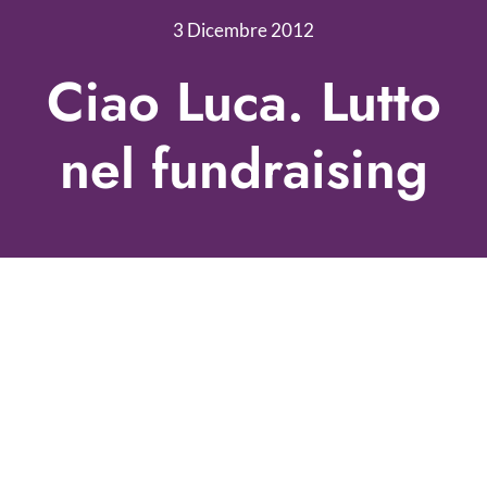
Nonprofit Blog
3 Dicembre 2012
Libri
Ciao Luca. Lutto
Fundraising Academy
nel fundraising
Multimedia
Come contattarci