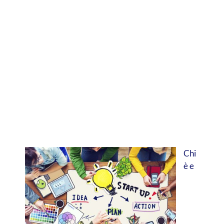
Chi
è e