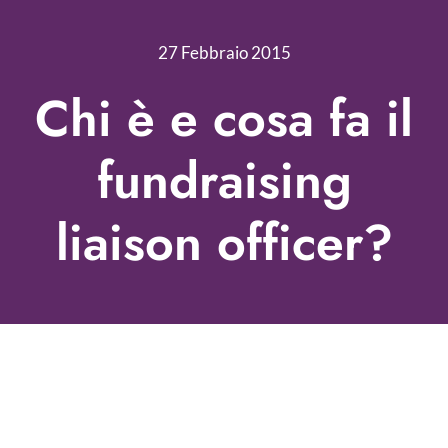
Nonprofit Blog
27 Febbraio 2015
Libri
Chi è e cosa fa il
Fundraising Academy
fundraising
Multimedia
liaison officer?
Come contattarci