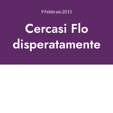
Nonprofit Blog
9 Febbraio 2015
Libri
Cercasi Flo
Fundraising Academy
disperatamente
Multimedia
Come contattarci