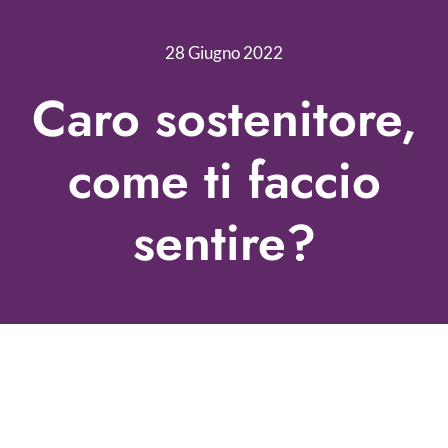
Nonprofit Blog
28 Giugno 2022
Libri
Caro sostenitore,
Fundraising Academy
come ti faccio
Multimedia
sentire?
Come contattarci