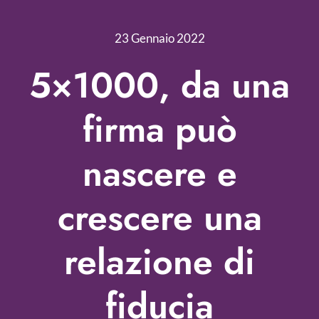
Nonprofit Blog
23 Gennaio 2022
Libri
5×1000, da una
Fundraising Academy
firma può
Multimedia
nascere e
Come contattarci
crescere una
relazione di
fiducia