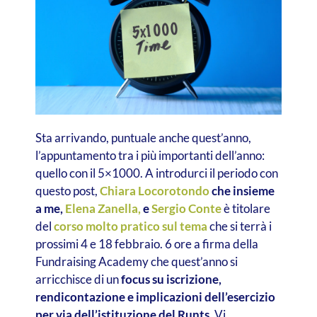
Sta arrivando, puntuale anche quest’anno,
l’appuntamento tra i più importanti dell’anno:
quello con il 5×1000. A introdurci il periodo con
questo post,
Chiara Locorotondo
che insieme
a me,
Elena Zanella,
e
Sergio Conte
è titolare
del
corso molto pratico sul tema
che si terrà i
prossimi 4 e 18 febbraio. 6 ore a firma della
Fundraising Academy che quest’anno si
arricchisce di un
focus su iscrizione,
rendicontazione e implicazioni dell’esercizio
per via dell’istituzione del Runts
. Vi