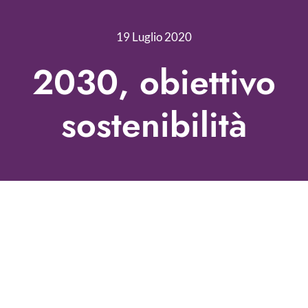
Nonprofit Blog
19 Luglio 2020
Libri
2030, obiettivo
Fundraising Academy
sostenibilità
Multimedia
Come contattarci