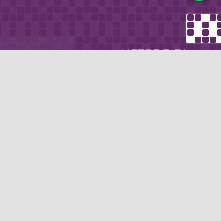
METODO DI
email
PAGAMENTO
icevere via e-mail
Se non hai un account PayPal puoi
pagare con la tua carta di credito.
Privacy policy