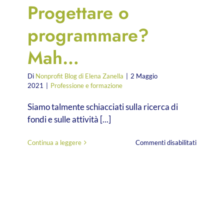
Progettare o
programmare?
Mah…
Di
Nonprofit Blog di Elena Zanella
|
2 Maggio
2021
|
Professione e formazione
Siamo talmente schiacciati sulla ricerca di
fondi e sulle attività [...]
su
Continua a leggere
Commenti disabilitati
Progetta
o
programm
Mah…
ione,
gio,
ne: