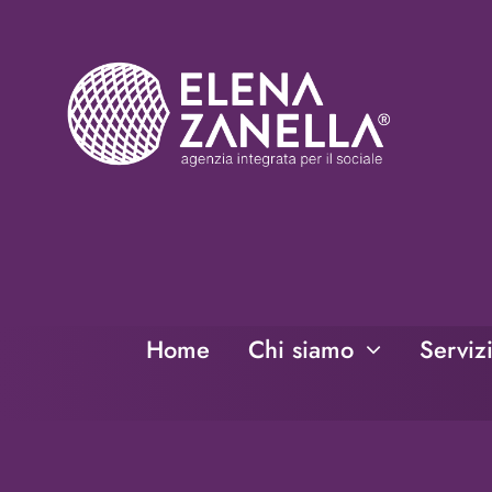
Salta
al
contenuto
Home
Chi siamo
Serviz