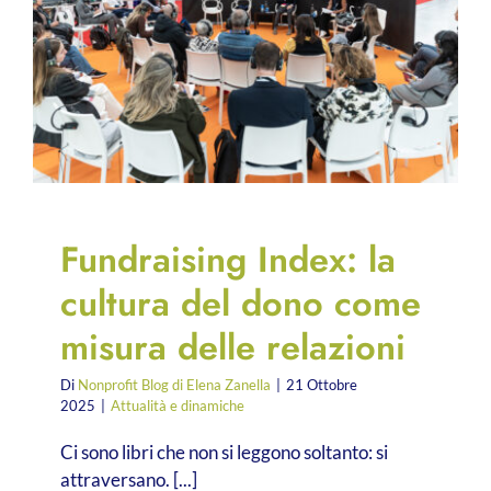
Fundraising Index: la
cultura del dono come
misura delle relazioni
Di
Nonprofit Blog di Elena Zanella
|
21 Ottobre
2025
|
Attualità e dinamiche
Ci sono libri che non si leggono soltanto: si
attraversano. [...]