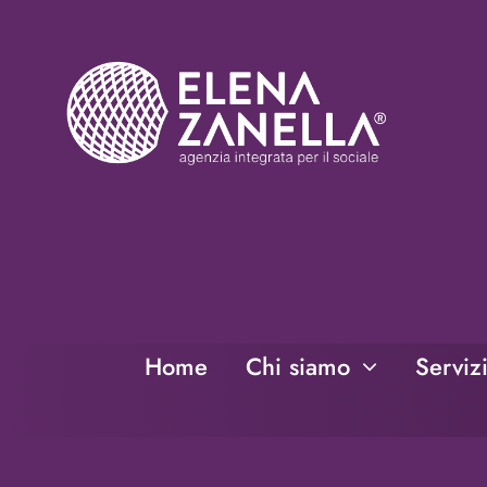
Salta
al
contenuto
Home
Chi siamo
Serviz