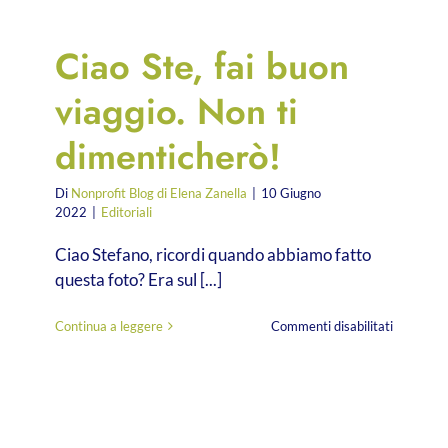
Ciao Ste, fai buon
viaggio. Non ti
dimenticherò!
Di
Nonprofit Blog di Elena Zanella
|
10 Giugno
2022
|
Editoriali
Ciao Stefano, ricordi quando abbiamo fatto
questa foto? Era sul [...]
su
Continua a leggere
Commenti disabilitati
Ciao
Ste,
fai
buon
viaggio.
Non