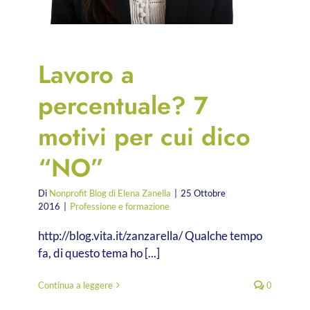
Lavoro a
percentuale? 7
motivi per cui dico
“NO”
Di
Nonprofit Blog di Elena Zanella
|
25 Ottobre
2016
|
Professione e formazione
http://blog.vita.it/zanzarella/ Qualche tempo
fa, di questo tema ho [...]
Continua a leggere
0