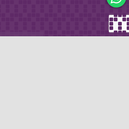
METODO DI
email
PAGAMENTO
icevere via e-mail
Se non hai un account PayPal puoi
pagare con la tua carta di credito.