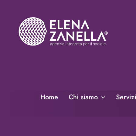
Salta
al
contenuto
Home
Chi siamo
Serviz