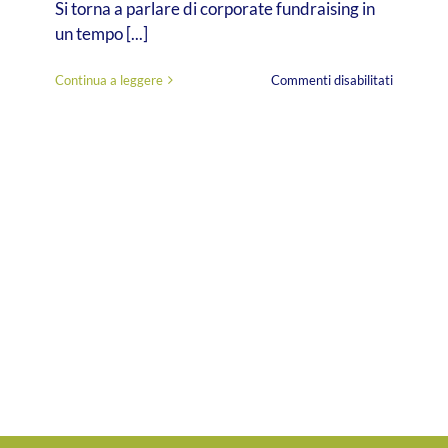
Si torna a parlare di corporate fundraising in
un tempo [...]
su
Continua a leggere
Commenti disabilitati
Corporat
fundraisin
investire
sulla
profession
è
un
obbligo