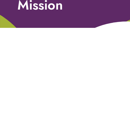
Mission
Libri
Fundraising Academy
Multimedia
Come contattarci