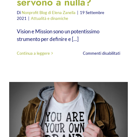
servono a nulla?
Di
Nonprofit Blog di Elena Zanella
|
19 Settembre
2021
|
Attualità e dinamiche
Vision e Mission sono un potentissimo
strumento per definire e [...]
su
Continua a leggere
Commenti disabilitati
Vision
e
Mission
non
servono
a
nulla?