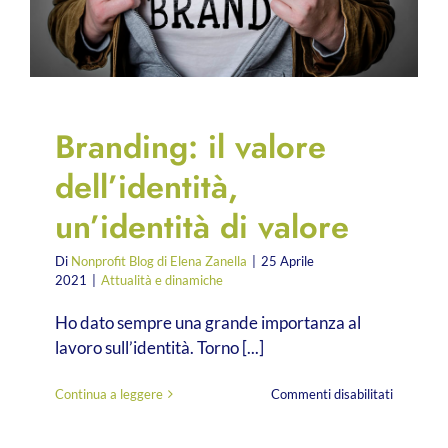
Branding: il valore
dell’identità,
un’identità di valore
Di
Nonprofit Blog di Elena Zanella
|
25 Aprile
2021
|
Attualità e dinamiche
Ho dato sempre una grande importanza al
lavoro sull’identità. Torno [...]
su
Continua a leggere
Commenti disabilitati
Branding:
il