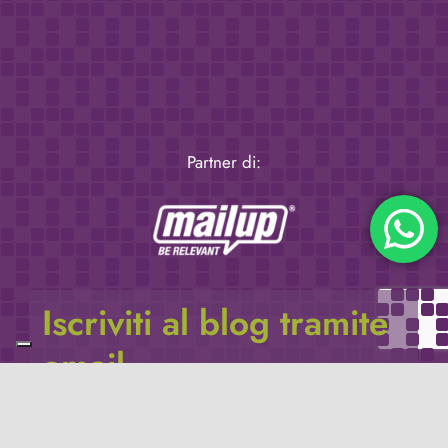
Partner di:
Iscriviti al blog tramite
email
Inserisci il tuo indirizzo e-mail per iscriverti a