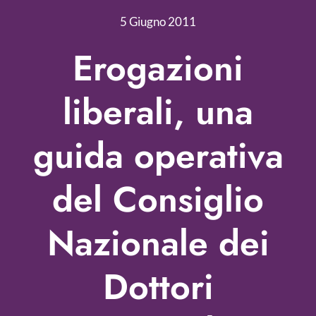
Nonprofit Blog
5 Giugno 2011
Libri
Erogazioni
Fundraising Academy
liberali, una
Multimedia
guida operativa
Come contattarci
del Consiglio
Nazionale dei
Dottori