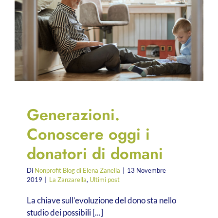
Generazioni.
Conoscere oggi i
donatori di domani
Di
Nonprofit Blog di Elena Zanella
|
13 Novembre
2019
|
La Zanzarella
,
Ultimi post
La chiave sull’evoluzione del dono sta nello
studio dei possibili [...]