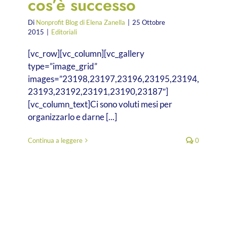
cos’è successo
Di
Nonprofit Blog di Elena Zanella
|
25 Ottobre
2015
|
Editoriali
[vc_row][vc_column][vc_gallery
type=”image_grid”
images=”23198,23197,23196,23195,23194,
23193,23192,23191,23190,23187″]
[vc_column_text]Ci sono voluti mesi per
organizzarlo e darne [...]
Continua a leggere
0