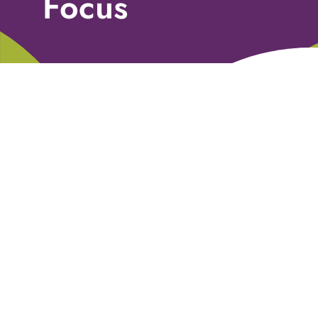
Focus
Libri
Fundraising Academy
Multimedia
Come contattarci