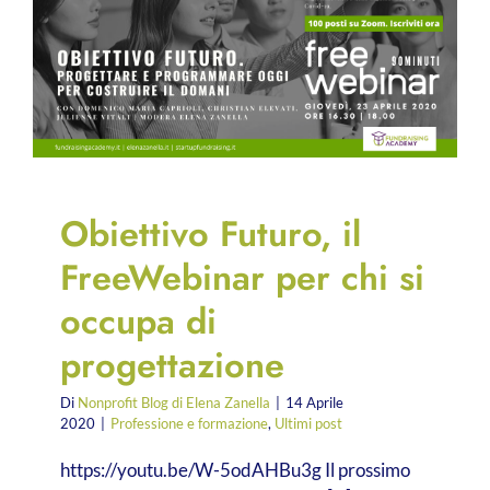
Obiettivo Futuro, il
FreeWebinar per chi si
occupa di
progettazione
Di
Nonprofit Blog di Elena Zanella
|
14 Aprile
2020
|
Professione e formazione
,
Ultimi post
https://youtu.be/W-5odAHBu3g Il prossimo