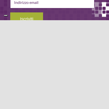
email
Iscriviti
Leggi la
privacy policy
del blog.
METODO DI PAGAMENTO