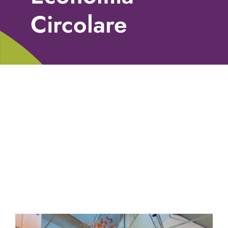
Libri
Circolare
Fundraising Academy
Multimedia
Come contattarci