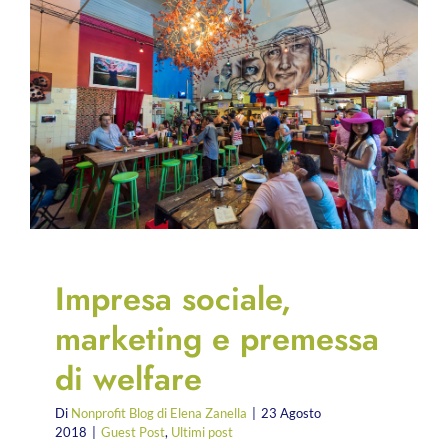
Impresa sociale,
marketing e premessa
di welfare
Di
Nonprofit Blog di Elena Zanella
|
23 Agosto
2018
|
Guest Post
,
Ultimi post