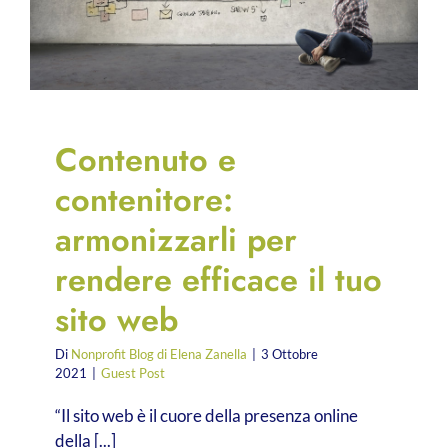
dono
di
domani
Contenuto e
contenitore:
armonizzarli per
rendere efficace il tuo
sito web
Di
Nonprofit Blog di Elena Zanella
|
3 Ottobre
2021
|
Guest Post
“Il sito web è il cuore della presenza online
della [...]