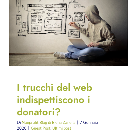
I trucchi del web
indispettiscono i
donatori?
Di
Nonprofit Blog di Elena Zanella
|
7 Gennaio
2020
|
Guest Post
,
Ultimi post