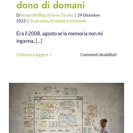
dono di domani
Di
Nonprofit Blog di Elena Zanella
|
29 Dicembre
2022
|
Inspiration
,
Strategie e strumenti
Era il 2008, agosto se la memoria non mi
inganna, [...]
su
Continua a leggere
Commenti disabilitati
Il
digital
fundraisi
nel
2023:
strategie
e
strumenti
per
affrontar
le
sfide
del