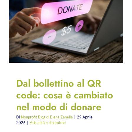
Dal bollettino al QR
code: cosa è cambiato
nel modo di donare
Di
Nonprofit Blog di Elena Zanella
|
29 Aprile
2026
|
Attualità e dinamiche