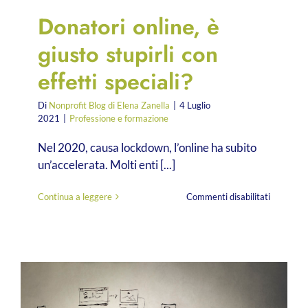
Donatori online, è
giusto stupirli con
effetti speciali?
Di
Nonprofit Blog di Elena Zanella
|
4 Luglio
2021
|
Professione e formazione
Nel 2020, causa lockdown, l’online ha subito
un’accelerata. Molti enti [...]
su
Continua a leggere
Commenti disabilitati
Donatori
online,
è
giusto
stupirli
con
effetti
speciali?