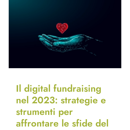
Il digital fundraising
nel 2023: strategie e
strumenti per
affrontare le sfide del