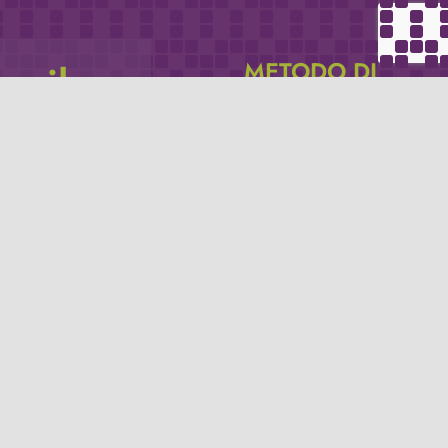
METODO DI
email
PAGAMENTO
icevere via e-mail
Se non hai un account PayPal puoi
pagare con la tua carta di credito.
Privacy policy
Termini e condizioni