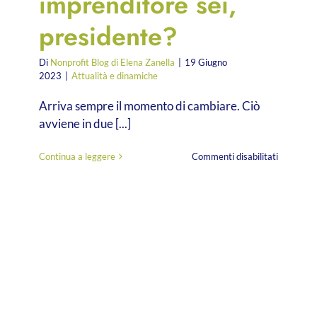
imprenditore sei,
presidente?
Di
Nonprofit Blog di Elena Zanella
|
19 Giugno
2023
|
Attualità e dinamiche
Arriva sempre il momento di cambiare. Ciò
avviene in due [...]
su
Continua a leggere
Commenti disabilitati
Che
tipo
di
imprendit
sei,
president