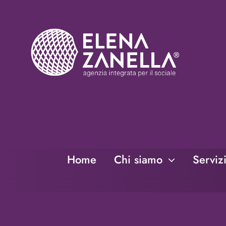
Salta
al
contenuto
Home
Chi siamo
Serviz