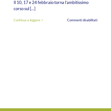
Il 10, 17 e 24 febbraio torna l’ambitissimo
corso sul [...]
su
Continua a leggere
Commenti disabilitati
Bilancio
sociale
2022,
cosa
raccontar
dell’anno
appena
trascorso