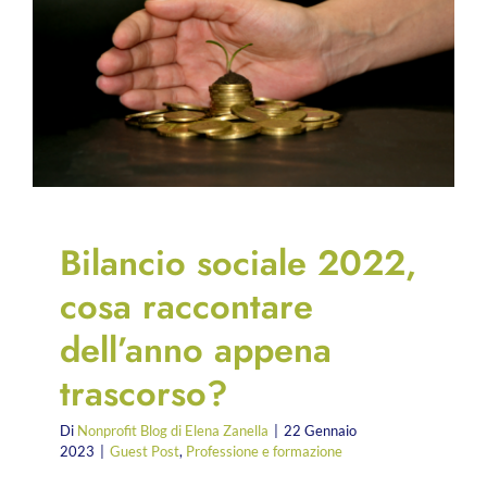
Bilancio sociale 2022,
cosa raccontare
dell’anno appena
trascorso?
Di
Nonprofit Blog di Elena Zanella
|
22 Gennaio
2023
|
Guest Post
,
Professione e formazione