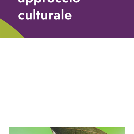
Libri
culturale
Fundraising Academy
Multimedia
Come contattarci