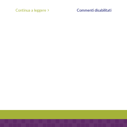
su
Continua a leggere
Commenti disabilitati
Gli
appalti
pubblici
per
i
servizi
di
fundraisi