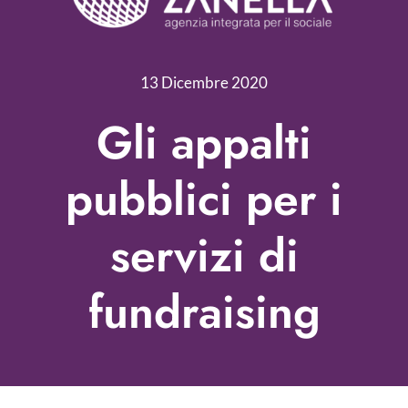
Servizi
Nonprofit Blog
13 Dicembre 2020
Libri
Gli appalti
Fundraising Academy
pubblici per i
Multimedia
servizi di
Come contattarci
fundraising