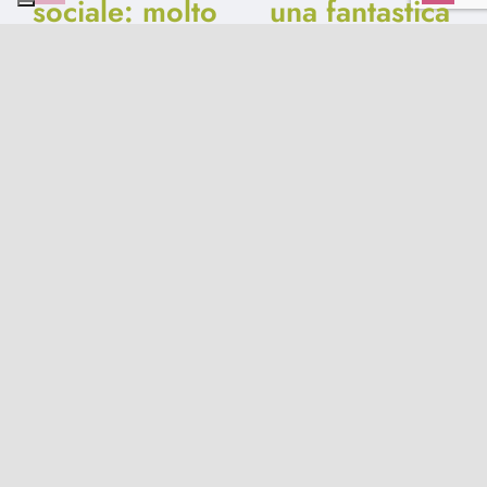
sociale: molto
una fantastica
più di un
storia di
adempimento
street
formale
fundraising
19 Gennaio 2025
|
0
13 Ottobre 2024
|
0
Comments
Comments