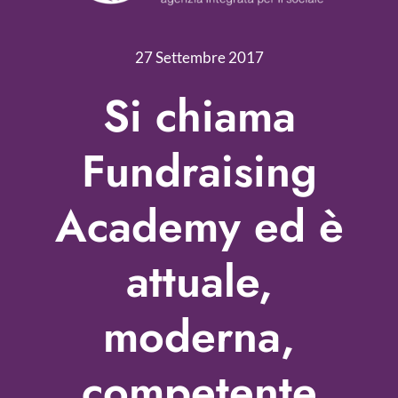
Nonprofit Blog
27 Settembre 2017
Libri
Si chiama
Fundraising Academy
Fundraising
Multimedia
Academy ed è
Come contattarci
attuale,
moderna,
competente