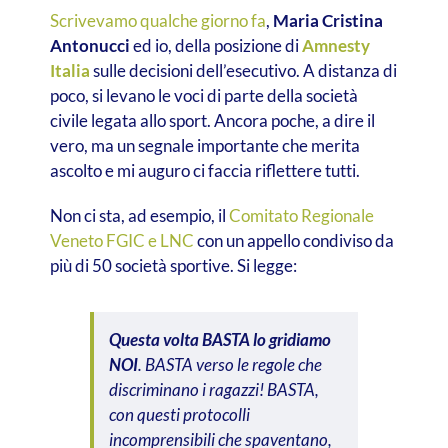
Scrivevamo qualche giorno fa
,
Maria Cristina
Antonucci
ed io, della posizione di
Amnesty
Italia
sulle decisioni dell’esecutivo. A distanza di
poco, si levano le voci di parte della società
civile legata allo sport. Ancora poche, a dire il
vero, ma un segnale importante che merita
ascolto e mi auguro ci faccia riflettere tutti.
Non ci sta, ad esempio, il
Comitato Regionale
Veneto FGIC e LNC
con un appello condiviso da
più di 50 società sportive. Si legge:
Questa volta BASTA lo gridiamo
NOI
. BASTA verso le regole che
discriminano i ragazzi! BASTA,
con questi protocolli
incomprensibili che spaventano,