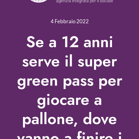
Servizi
Nonprofit Blog
4 Febbraio 2022
Libri
Se a 12 anni
Fundraising Academy
serve il super
Multimedia
green pass per
Come contattarci
giocare a
pallone, dove
vanno a finire i