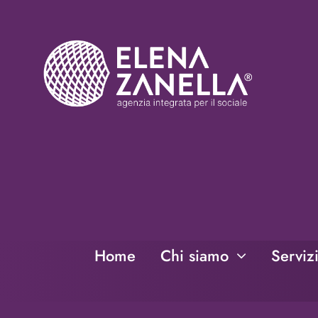
Salta
al
contenuto
Home
Chi siamo
Serviz