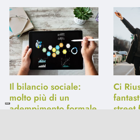
Il bilancio sociale:
Ci Riu
molto più di un
fantast
adempimento formale
street
19 Gennaio 2025
|
0 Comments
13 Ottobre 2