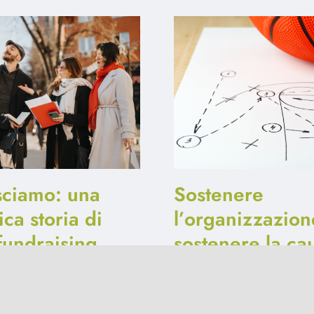
sciamo: una
Sostenere
ica storia di
l’organizzazion
 fundraising
sostenere la ca
024
|
0 Comments
26 Settembre 2023