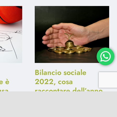
Bilancio sociale
e è
2022, cosa
usa
raccontare dell’anno
appena trascorso?
22 Gennaio 2023