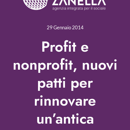
Servizi
Nonprofit Blog
29 Gennaio 2014
Libri
Profit e
Fundraising Academy
nonprofit, nuovi
Multimedia
patti per
Come contattarci
rinnovare
un’antica