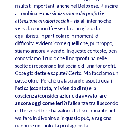
risultati importanti anche nel Belpaese. Riuscire
a combinare
massimizzazione dei profitti
e
attenzione ai valori sociali
– sia all’interno che
verso la comunità – sembra un gioco da
equilibristi, in particolare in momenti di
difficoltà evidenti come quelli che, purtroppo,
stiamo ancora vivendo. In questo contesto, ben
conosciamo il ruolo che il nonprofit ha nelle
scelte di responsabilità sociale di una for profit.
Cose già dette e sapute? Certo. Ma facciamo un
passo oltre. Perché tralasciando aspetti quali
l’
etica (scontata, mi vien da dire)
e la
coscienza (considerazione da avvalorare
ancora oggi come ieri?)
l’alleanza tra il secondo
e il terzo settore ha valore di discriminante nel
welfare in divenire e in questo può, a ragione,
ricoprire un ruolo da protagonista.