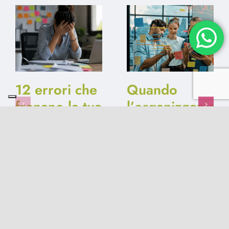
12 errori che
Quando
frenano la tua
l’organizzazion
raccolta fondi
perde la
motivazione:
17 Giugno 2026
|
0
Comments
5 modi per
riprogettarsi
15 Febbraio 2026
|
0
Comments