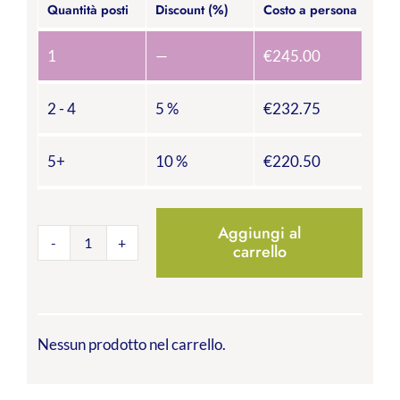
Quantità posti
Discount (%)
Costo a persona
1
—
€
245.00
2 - 4
5 %
€
232.75
5+
10 %
€
220.50
Aggiungi al
carrello
COME
REDIGERE
UN
BILANCIO
SOCIALE
Nessun prodotto nel carrello.
DI
SUCCESSO