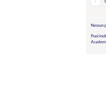
Nessun p
Puoi inol
Academ