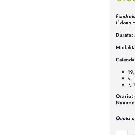
Fundrais
Il dono 
Durata:
Modalità
Calenda
19
9, 
7,
Orario:
Numero 
Quota o