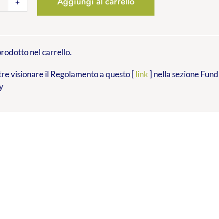
Aggiungi al carrello
Fundraising
Operativo
quantità
rodotto nel carrello.
tre visionare il Regolamento a questo [
link
] nella sezione Fund
y