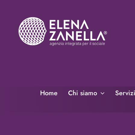
Salta
al
contenuto
Home
Chi siamo
Serviz