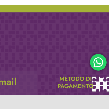
METODO DI
email
PAGAMENTO
icevere via e-mail