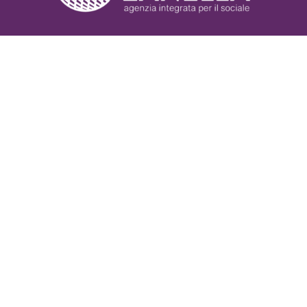
Servizi
Nonprofit Blog
Libri
Fundraising Academy
Multimedia
Come contattarci