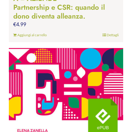
Partnership e CSR: quando il
dono diventa alleanza.
€
4.99
Aggiungi al carrello
Dettagli