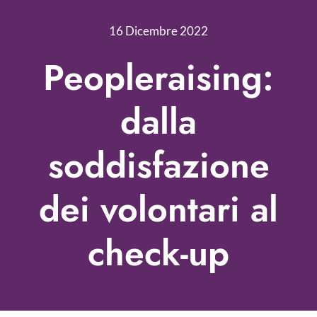
Nonprofit Blog
16 Dicembre 2022
Libri
Peopleraising:
Fundraising Academy
dalla
Multimedia
soddisfazione
Come contattarci
dei volontari al
check-up