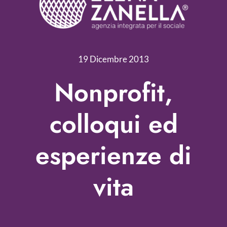
Servizi
Nonprofit Blog
19 Dicembre 2013
Libri
Nonprofit,
Fundraising Academy
colloqui ed
Multimedia
esperienze di
Come contattarci
vita