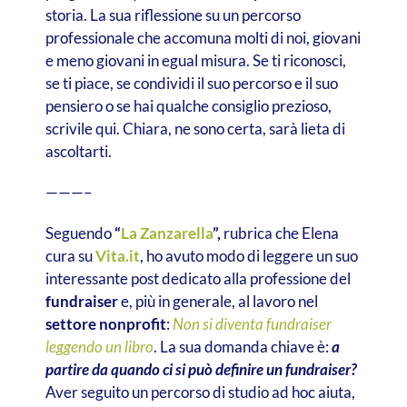
storia. La sua riflessione su un percorso
professionale che accomuna molti di noi, giovani
e meno giovani in egual misura. Se ti riconosci,
se ti piace, se condividi il suo percorso e il suo
pensiero o se hai qualche consiglio prezioso,
scrivile qui. Chiara, ne sono certa, sarà lieta di
ascoltarti.
———–
Seguendo
“
La Zanzarella
”,
rubrica che Elena
cura su
Vita.it
, ho avuto modo di leggere un suo
interessante post dedicato alla professione del
fundraiser
e, più in generale, al lavoro nel
settore nonprofit
:
Non si diventa fundraiser
leggendo un libro
. La sua domanda chiave è:
a
partire da quando ci si può definire un fundraiser?
Aver seguito un percorso di studio ad hoc aiuta,