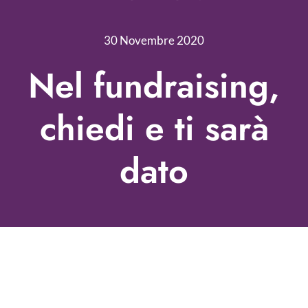
Nonprofit Blog
30 Novembre 2020
Libri
Nel fundraising,
Fundraising Academy
chiedi e ti sarà
Multimedia
dato
Come contattarci