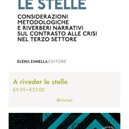
A riveder le stelle
Fascia
€
9.99
-
€
19.00
di
Dettagli
prezzo:
da
€9.99
a