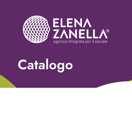
Naviga
Home
Chi siamo
Servizi
Nonprofit Blog
Catalogo
Libri
Fundraising Academy
Multimedia
Come contattarci