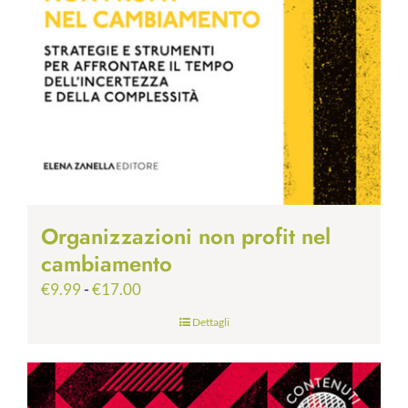
Organizzazioni non profit nel
cambiamento
Fascia
€
9.99
-
€
17.00
di
Dettagli
prezzo:
da
€9.99
a