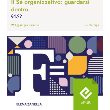
Il Sé organizzativo: guardarsi
dentro.
€
4.99
Aggiungi al carrello
Dettagli