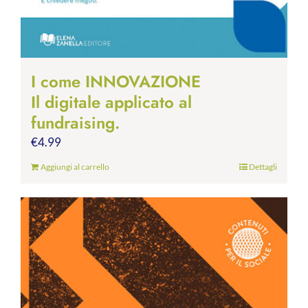
I come INNOVAZIONE
Il digitale applicato al
fundraising.
€
4.99
Aggiungi al carrello
Dettagli