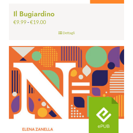
Il Bugiardino
Fascia
€
9.99
-
€
19.00
di
Dettagli
prezzo:
da
€9.99
a
€19.00