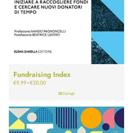
Fundraising Index
Fascia
€
9.99
-
€
20.00
di
Dettagli
prezzo:
da
€9.99
a
€20.00