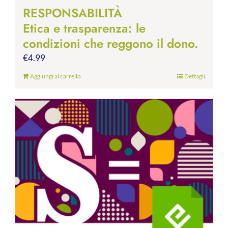
RESPONSABILITÀ
Etica e trasparenza: le
condizioni che reggono il dono.
€
4.99
Aggiungi al carrello
Dettagli