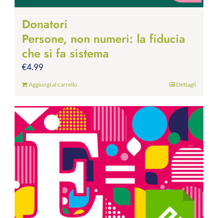
Donatori
Persone, non numeri: la fiducia
che si fa sistema
€
4.99
Aggiungi al carrello
Dettagli