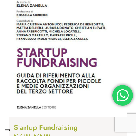
Startup Fundraising
Fascia
€
24.99
-
€
45.00