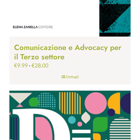
Comunicazione e Advocacy per
il Terzo settore
Fascia
€
9.99
-
€
28.00
di
Dettagli
prezzo:
da
€9.99
a
€28.00