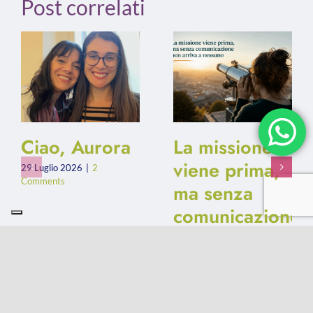
Post correlati
Ciao, Aurora
La missione
viene prima,
29 Luglio 2026
|
2
Comments
ma senza
comunicazione
non arriva a
nessuno
15 Luglio 2026
|
0
Comments