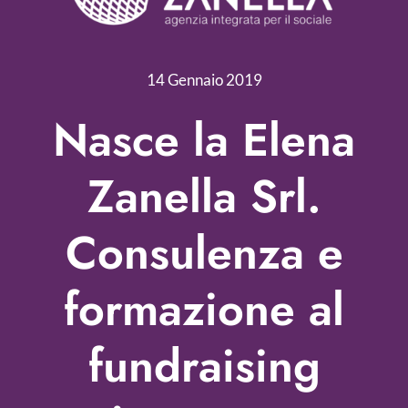
Servizi
Nonprofit Blog
14 Gennaio 2019
Libri
Nasce la Elena
Fundraising Academy
Zanella Srl.
Multimedia
Consulenza e
Come contattarci
formazione al
fundraising