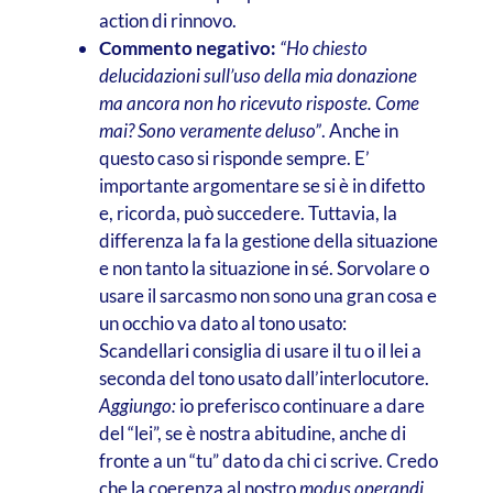
action di rinnovo.
Commento negativo:
“Ho chiesto
delucidazioni sull’uso della mia donazione
ma ancora non ho ricevuto risposte. Come
mai? Sono veramente deluso”
. Anche in
questo caso si risponde sempre. E’
importante argomentare se si è in difetto
e, ricorda, può succedere. Tuttavia, la
differenza la fa la gestione della situazione
e non tanto la situazione in sé. Sorvolare o
usare il sarcasmo non sono una gran cosa e
un occhio va dato al tono usato:
Scandellari consiglia di usare il tu o il lei a
seconda del tono usato dall’interlocutore.
Aggiungo:
io preferisco continuare a dare
del “lei”, se è nostra abitudine, anche di
fronte a un “tu” dato da chi ci scrive. Credo
che la coerenza al nostro
modus operandi