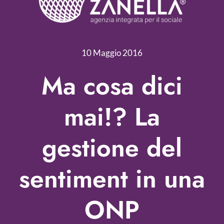
Servizi
Nonprofit Blog
10 Maggio 2016
Libri
Ma cosa dici
Fundraising Academy
mai!? La
Multimedia
gestione del
Come contattarci
sentiment in una
ONP