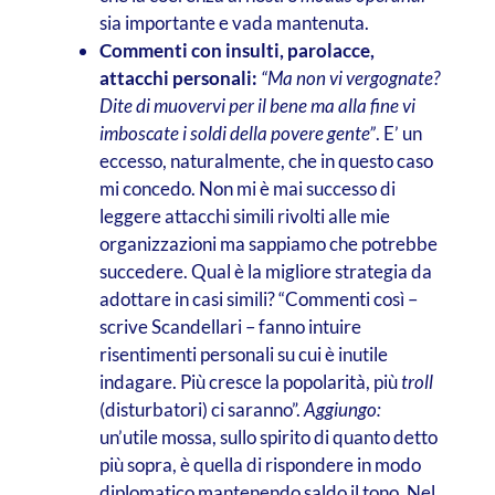
sia importante e vada mantenuta.
Commenti con insulti, parolacce,
attacchi personali:
“Ma non vi vergognate?
Dite di muovervi per il bene ma alla fine vi
imboscate i soldi della povere gente”
. E’ un
eccesso, naturalmente, che in questo caso
mi concedo. Non mi è mai successo di
leggere attacchi simili rivolti alle mie
organizzazioni ma sappiamo che potrebbe
succedere. Qual è la migliore strategia da
adottare in casi simili? “Commenti così –
scrive Scandellari – fanno intuire
risentimenti personali su cui è inutile
indagare. Più cresce la popolarità, più
troll
(disturbatori) ci saranno”.
Aggiungo:
un’utile mossa, sullo spirito di quanto detto
più sopra, è quella di rispondere in modo
diplomatico mantenendo saldo il tono. Nel