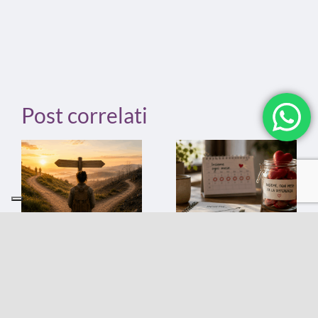
Post correlati
Rosso, le tre
Smetti di
fasi di vita di
ricominciare
una raccolta
ogni anno.