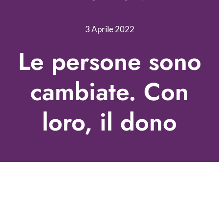
Nonprofit Blog
3 Aprile 2022
Libri
Le persone sono
Fundraising Academy
cambiate. Con
Multimedia
loro, il dono
Come contattarci