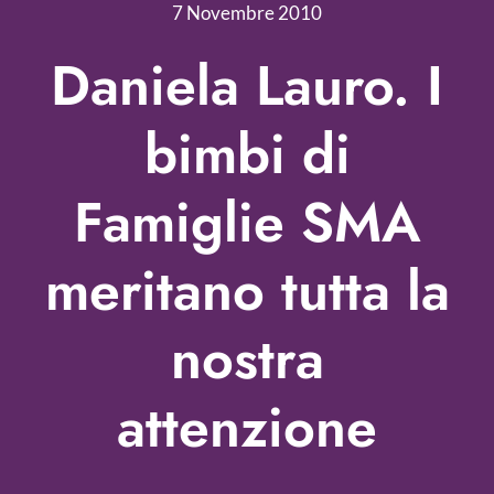
7 Novembre 2010
Libri
Daniela Lauro. I
Fundraising Academy
bimbi di
Multimedia
Famiglie SMA
Come contattarci
meritano tutta la
nostra
attenzione