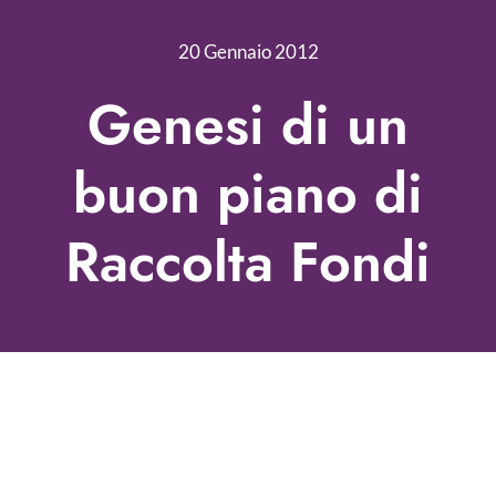
Nonprofit Blog
20 Gennaio 2012
Libri
Genesi di un
Fundraising Academy
buon piano di
Multimedia
Raccolta Fondi
Come contattarci