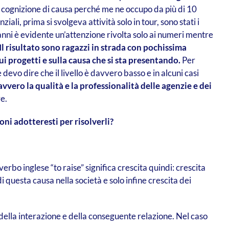
cognizione di causa perché me ne occupo da più di 10
ali, prima si svolgeva attività solo in tour, sono stati i
 anni è evidente un’attenzione rivolta solo ai numeri mentre
Il risultato sono ragazzi in strada con pochissima
 progetti e sulla causa che si sta presentando.
Per
 devo dire che il livello è davvero basso e in alcuni casi
vero la qualità e la professionalità delle agenzie e dei
e.
ni adotteresti per risolverli?
erbo inglese “to raise” significa crescita quindi: crescita
i questa causa nella società e solo infine crescita dei
della interazione e della conseguente relazione. Nel caso