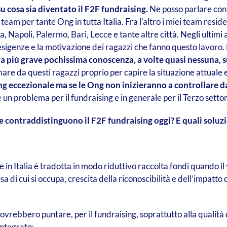
su cosa sia diventato il F2F fundraising.
Ne posso parlare con 
am per tante Ong in tutta Italia. Fra l’altro i miei team residenzi
 Napoli, Palermo, Bari, Lecce e tante altre città. Negli ultimi
 esigenze e la motivazione dei ragazzi che fanno questo lavoro.
 più grave pochissima conoscenza, a volte quasi nessuna, sui
mare da questi ragazzi proprio per capire la situazione attuale e
g eccezionale ma se le Ong non inizieranno a controllare dav
n problema per il fundraising e in generale per il Terzo settor
e contraddistinguono il F2F fundraising oggi? E quali soluzio
in Italia è tradotta in modo riduttivo raccolta fondi quando il v
 di cui si occupa, crescita della riconoscibilità e dell’impatto d
rebbero puntare, per il fundraising, soprattutto alla qualità 
integrato: