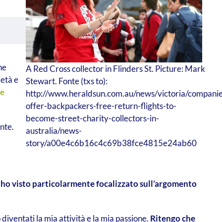
ne
A Red Cross collector in Flinders St. Picture: Mark
ietà e
Stewart. Fonte (txs to):
e
http://www.heraldsun.com.au/news/victoria/companie
offer-backpackers-free-return-flights-to-
become-street-charity-collectors-in-
nte.
australia/news-
story/a00e4c6b16c4c69b38fce4815e24ab60
i ho visto particolarmente focalizzato sull’argomento
iventati la mia attività e la mia passione.
Ritengo che