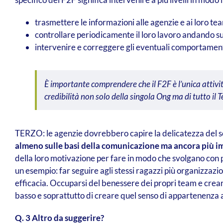
trasmettere le informazioni alle agenzie e ai loro t
controllare periodicamente il loro lavoro andando sul
intervenire e correggere gli eventuali comportament
È importante comprendere che il F2F è l’unica attività 
credibilità non solo della singola Ong ma di tutto il T
TERZO: le agenzie dovrebbero capire la delicatezza del s
almeno sulle basi della comunicazione ma ancora più im
della loro motivazione per fare in modo che svolgano con p
un esempio: far seguire agli stessi ragazzi più organizzaz
efficacia. Occuparsi del benessere dei propri team e cre
basso e soprattutto di creare quel senso di appartenenza al
Q. 3 Altro da suggerire?