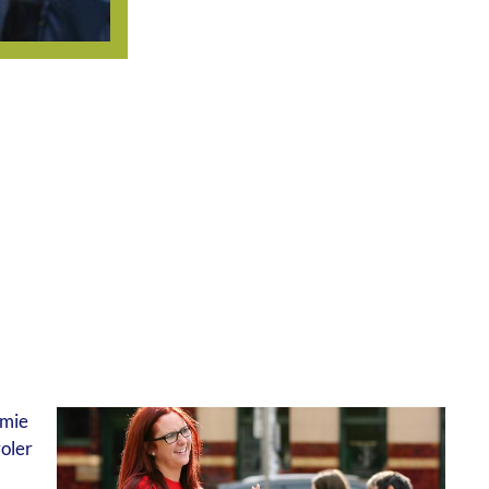
 mie
voler