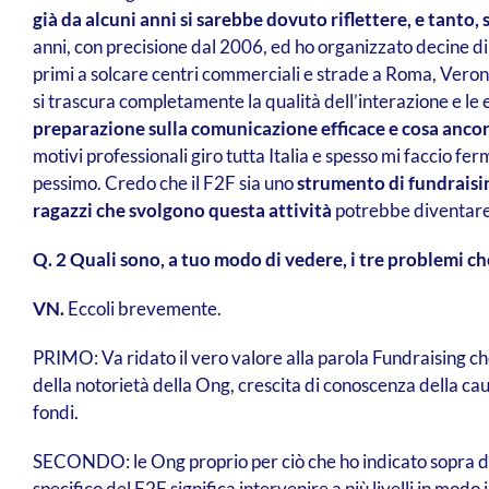
già da alcuni anni si sarebbe dovuto riflettere, e tanto, 
anni, con precisione dal 2006, ed ho organizzato decine di te
primi a solcare centri commerciali e strade a Roma, Verona,
si trascura completamente la qualità dell’interazione e le
preparazione sulla comunicazione efficace e cosa ancora
motivi professionali giro tutta Italia e spesso mi faccio fer
pessimo. Credo che il F2F sia uno
strumento di fundraisin
ragazzi che svolgono questa attività
potrebbe diventare u
Q. 2 Quali sono, a tuo modo di vedere, i tre problemi ch
VN.
Eccoli brevemente.
PRIMO: Va ridato il vero valore alla parola Fundraising che 
della notorietà della Ong, crescita di conoscenza della causa
fondi.
SECONDO: le Ong proprio per ciò che ho indicato sopra dov
specifico del F2F significa intervenire a più livelli in modo 