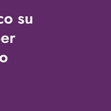
co su
per
o