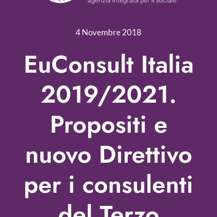
Nonprofit Blog
4 Novembre 2018
Libri
EuConsult Italia
Fundraising Academy
2019/2021.
Multimedia
Propositi e
Come contattarci
nuovo Direttivo
per i consulenti
del Terzo